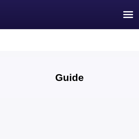
PRÊT RAPIDE
À Propos
Appliquer maintenant 💰
Guide